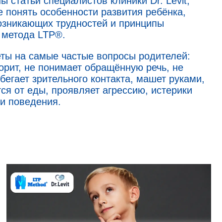
ы статьи специалистов клиники Dr. Levit,
 понять особенности развития ребёнка,
зникающих трудностей и принципы
 метода LTP®.
еты на самые частые вопросы родителей:
орит, не понимает обращённую речь, не
збегает зрительного контакта, машет руками,
тся от еды, проявляет агрессию, истерики
ти поведения.