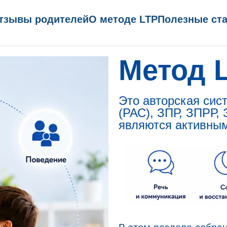
тзывы родителей
О методе LTP
Полезные ст
Метод 
Это авторская сис
(РАС), ЗПР, ЗПРР, 
являются активным