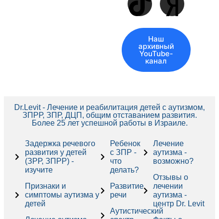
Наш
архивный
YouTube-
канал
Dr.Levit - Лечение и реабилитация детей с аутизмом,
ЗПРР, ЗПР, ДЦП, общим отставанием развития.
Более 25 лет успешной работы в Израиле.
Задержка речевого
Ребенок
Лечение
развития у детей
с ЗПР -
аутизма -
(ЗРР, ЗПРР) -
что
возможно?
изучите
делать?
Отзывы о
Признаки и
Развитие
лечении
симптомы аутизма у
речи
аутизма -
детей
центр Dr. Levit
Аутистический