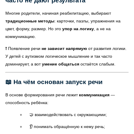
часто не дают результата
Многие родители, начиная реабилитацию, выбирают
традиционные методы
: карточки, пазлы, упражнения на
цвет, форму, размер. Но это
упор на логику
, а не на
коммуникацию.
❗ Появление речи
не зависит напрямую
от развития логики.
У детей с аутизмом логическое мышление и так часто
доминирует, а вот
умение общаться
остаётся слабым.
📖 На чём основан запуск речи
В основе формирования речи лежит
коммуникация
—
способность ребёнка:
🤝 взаимодействовать с окружающими;
👂 понимать обращённую к нему речь;