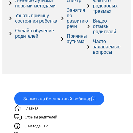
Лечение аутизма
спектр
Факты о
новыми методами
родововых
Занятия
травмах
Узнать причину
по
состояния ребёнка
развитию
Видео
речи
отзывы
Онлайн обучение
родителей
родителей
Причины
аутизма
Часто
задаваемые
вопросы
Запись на бесплатный вебинар
Главная
Отзывы родителей
О методе LTP