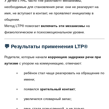
У детей с РАС часто «не работают» механизмы,
необходимые для становления речи: они не реагируют на
имя, не вступают в контакт, не проявляют инициативу в
общении.
Метод LTP® помогает
включить эти механизмы
на
физиологическом и психоэмоциональном уровне.
💬 Результаты применения LTP®
Родители, которые начали
коррекцию задержки речи при
аутизме
с упором на коммуникацию, отмечают:
ребёнок стал чаще реагировать на обращение по
имени;
появился
зрительный контакт
;
увеличился словарный запас;
речь стала осмысленной, а не только