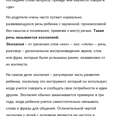
«да».
Но родители очень часто путают нормально
развивающуюся речь ребенка с заученной, произносимой
без смысла и понимания, привязки к месту речью.
Такая
речь называется эхолалией.
Эхолалия
– от греческих слов «ихо» – эхо; «ляли» – речь,
разговор – доскональное воспроизведение звуков, слов
или фраз, которые были услышаны ранее, независимо от
их контекста.
На самом деле эхолалия – регулярная часть развития
ребенка, поскольку это инструмент, который он использует,
когда учится говорить и сообщать свои потребности и идеи
другим. Эхолалия обычно заканчивается примерно в три
года, когда ребенок учится самостоятельно связывать
слова и фразы для общения. Отличительной чертой
эхолалии у детей с
аутизмом
является ее частота в