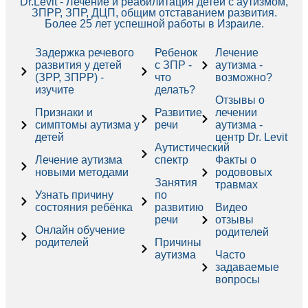
Dr.Levit - Лечение и реабилитация детей с аутизмом,
ЗПРР, ЗПР, ДЦП, общим отставанием развития.
Более 25 лет успешной работы в Израиле.
Задержка речевого
Ребенок
Лечение
развития у детей
с ЗПР -
аутизма -
(ЗРР, ЗПРР) -
что
возможно?
изучите
делать?
Отзывы о
Признаки и
Развитие
лечении
симптомы аутизма у
речи
аутизма -
детей
центр Dr. Levit
Аутистический
Лечение аутизма
спектр
Факты о
новыми методами
родововых
Занятия
травмах
Узнать причину
по
состояния ребёнка
развитию
Видео
речи
отзывы
Онлайн обучение
родителей
родителей
Причины
аутизма
Часто
задаваемые
вопросы