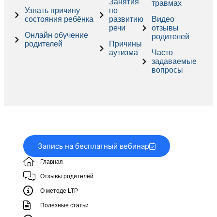
Занятия
травмах
Узнать причину
по
состояния ребёнка
развитию
Видео
речи
отзывы
Онлайн обучение
родителей
родителей
Причины
аутизма
Часто
задаваемые
вопросы
Запись на бесплатный вебинар
Главная
Отзывы родителей
О методе LTP
Полезные статьи