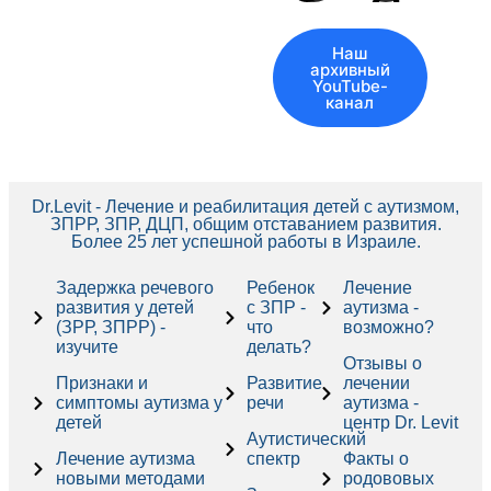
Наш
архивный
YouTube-
канал
Dr.Levit - Лечение и реабилитация детей с аутизмом,
ЗПРР, ЗПР, ДЦП, общим отставанием развития.
Более 25 лет успешной работы в Израиле.
Задержка речевого
Ребенок
Лечение
развития у детей
с ЗПР -
аутизма -
(ЗРР, ЗПРР) -
что
возможно?
изучите
делать?
Отзывы о
Признаки и
Развитие
лечении
симптомы аутизма у
речи
аутизма -
детей
центр Dr. Levit
Аутистический
Лечение аутизма
спектр
Факты о
новыми методами
родововых