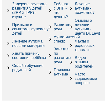
Задержка речевого
Ребенок
Лечение
развития у детей
с ЗПР -
аутизма -
(ЗРР, ЗПРР) -
что
возможно?
изучите
делать?
Отзывы о
Признаки и
Развитие
лечении
симптомы аутизма у
речи
аутизма -
детей
центр Dr. Levit
Аутистический
Лечение аутизма
спектр
Факты о
новыми методами
родововых
Занятия
травмах
Узнать причину
по
состояния ребёнка
развитию
Видео
речи
отзывы
Онлайн обучение
родителей
родителей
Причины
аутизма
Часто
задаваемые
вопросы