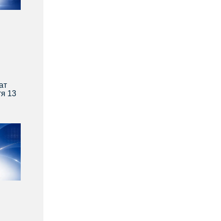
ат
тя 13