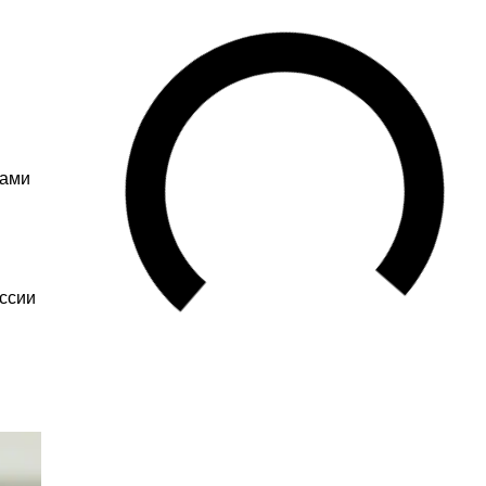
ками
ессии