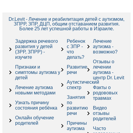
Dr.Levit - Лечение и реабилитация детей с аутизмом,
ЗПРР, ЗПР, ДЦП, общим отставанием развития.
Более 25 лет успешной работы в Израиле.
Задержка речевого
Ребенок
Лечение
развития у детей
с ЗПР -
аутизма -
(ЗРР, ЗПРР) -
что
возможно?
изучите
делать?
Отзывы о
Признаки и
Развитие
лечении
симптомы аутизма у
речи
аутизма -
детей
центр Dr. Levit
Аутистический
Лечение аутизма
спектр
Факты о
новыми методами
родововых
Занятия
травмах
Узнать причину
по
состояния ребёнка
развитию
Видео
речи
отзывы
Онлайн обучение
родителей
родителей
Причины
аутизма
Часто