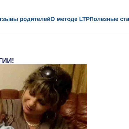
тзывы родителей
О методе LTP
Полезные ст
ТИИ!