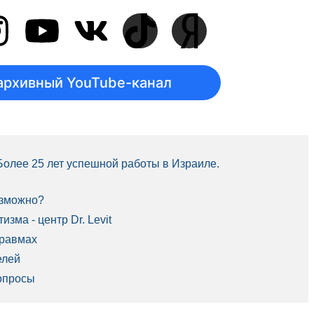
архивный YouTube-канал
 Более 25 лет успешной работы в Израиле.
озможно?
зма - центр Dr. Levit
травмах
елей
опросы