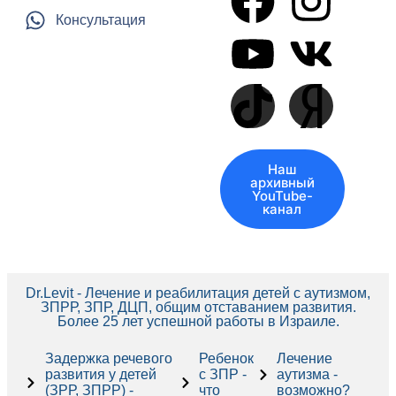
Консультация
Наш
архивный
YouTube-
канал
Dr.Levit - Лечение и реабилитация детей с аутизмом,
ЗПРР, ЗПР, ДЦП, общим отставанием развития.
Более 25 лет успешной работы в Израиле.
Задержка речевого
Ребенок
Лечение
развития у детей
с ЗПР -
аутизма -
(ЗРР, ЗПРР) -
что
возможно?