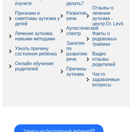
изучите
делать?
Отзывы о
Признаки и
Развитие
лечении
симптомы аутизма у
речи
аутизма -
детей
центр Dr. Levit
Аутистический
Лечение аутизма
спектр
Факты о
новыми методами
родововых
Занятия
травмах
Узнать причину
по
состояния ребёнка
развитию
Видео
речи
отзывы
Онлайн обучение
родителей
родителей
Причины
аутизма
Часто
задаваемые
вопросы
Запись на бесплатный вебинар