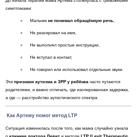
До начала терапии мама Артема столкнулась с тревожными
симптомами:
Мальчик
не понимал обращённую речь
,
Не реагировал на имя,
Не выполнял простые инструкции,
Не вступал в контакт,
Не говорил или использовал отдельные звуки.
Эти
признаки аутизма и ЗРР у ребёнка
часто путаются
родителями, и важно отличать, где изолированная задержка,
а где — расстройство аутистического спектра.
Как Артему помог метод LTP
Ситуация изменилась после того, как мама случайно узнала
о
клинике доктора Левит
и методе
LTP (Levit Therapeutic