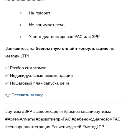
Не говорит,
Не понимает речь,
У него диагностирован РАС или ЗРР —
Запишитесь на
бесплатную онлайн-консультацию
по
методу LTP!
✅ Разбор симптомов
✅ Индивидуальные рекомендации
✅ Пошаговый план запуска речи
👉
Оставить заявку
#аутизм #ЗРР #задержкаречи #распознаваниеаутизма
#АртемАлматы #развитиеприРАС #ребёноксдиагнозомРАС
#сенсорнаяинтеграция #лечениедетей #методLTP