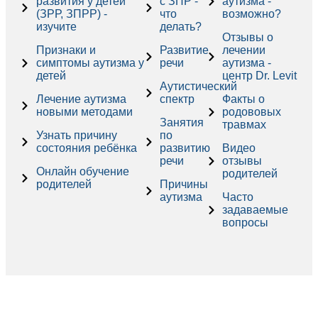
развития у детей
с ЗПР -
аутизма -
(ЗРР, ЗПРР) -
что
возможно?
изучите
делать?
Отзывы о
Признаки и
Развитие
лечении
симптомы аутизма у
речи
аутизма -
детей
центр Dr. Levit
Аутистический
Лечение аутизма
спектр
Факты о
новыми методами
родововых
Занятия
травмах
Узнать причину
по
состояния ребёнка
развитию
Видео
речи
отзывы
Онлайн обучение
родителей
родителей
Причины
аутизма
Часто
задаваемые
вопросы