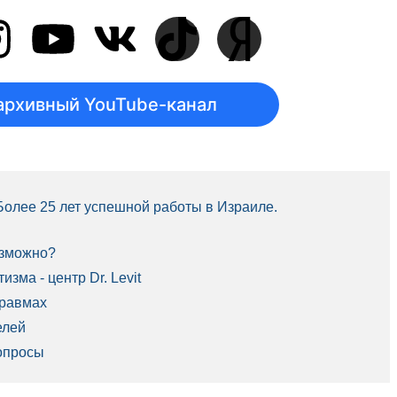
архивный YouTube-канал
 Более 25 лет успешной работы в Израиле.
озможно?
зма - центр Dr. Levit
травмах
елей
опросы