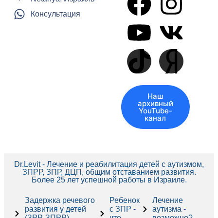
Консультация
Наш
архивный
YouTube-
канал
Dr.Levit - Лечение и реабилитация детей с аутизмом,
ЗПРР, ЗПР, ДЦП, общим отставанием развития.
Более 25 лет успешной работы в Израиле.
Задержка речевого
Ребенок
Лечение
развития у детей
с ЗПР -
аутизма -
(ЗРР, ЗПРР) -
что
возможно?