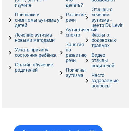
изучите
делать?
Отзывы о
Признаки и
Развитие
лечении
симптомы аутизма у
речи
аутизма -
детей
центр Dr. Levit
Аутистический
Лечение аутизма
спектр
Факты о
новыми методами
родововых
Занятия
травмах
Узнать причину
по
состояния ребёнка
развитию
Видео
речи
отзывы
Онлайн обучение
родителей
родителей
Причины
аутизма
Часто
задаваемые
вопросы