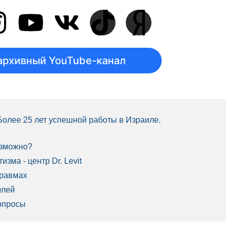
архивный YouTube-канал
 Более 25 лет успешной работы в Израиле.
озможно?
зма - центр Dr. Levit
травмах
елей
опросы