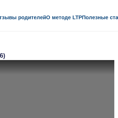
тзывы родителей
О методе LTP
Полезные ст
6)