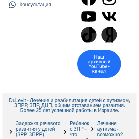
Консультация
Наш
архивный
YouTube-
канал
Dr.Levit - Лечение и реабилитация детей с аутизмом,
ЗПРР, ЗПР, ДЦП, общим отставанием развития.
Более 25 лет успешной работы в Израиле.
Задержка речевого
Ребенок
Лечение
развития у детей
с ЗПР -
аутизма -
(ЗРР, ЗПРР) -
что
возможно?