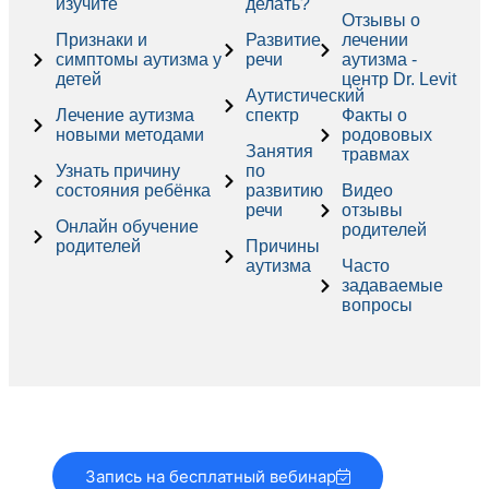
изучите
делать?
Отзывы о
Признаки и
Развитие
лечении
симптомы аутизма у
речи
аутизма -
детей
центр Dr. Levit
Аутистический
Лечение аутизма
спектр
Факты о
новыми методами
родововых
Занятия
травмах
Узнать причину
по
состояния ребёнка
развитию
Видео
речи
отзывы
Онлайн обучение
родителей
родителей
Причины
аутизма
Часто
задаваемые
вопросы
Запись на бесплатный вебинар