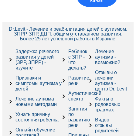
канал
Dr.Levit - Лечение и реабилитация детей с аутизмом,
ЗПРР, ЗПР, ДЦП, общим отставанием развития.
Более 25 лет успешной работы в Израиле.
Задержка речевого
Ребенок
Лечение
развития у детей
с ЗПР -
аутизма -
(ЗРР, ЗПРР) -
что
возможно?
изучите
делать?
Отзывы о
Признаки и
Развитие
лечении
симптомы аутизма у
речи
аутизма -
детей
центр Dr. Levit
Аутистический
Лечение аутизма
спектр
Факты о
новыми методами
родововых
Занятия
травмах
Узнать причину
по
состояния ребёнка
развитию
Видео
речи
отзывы
Онлайн обучение
родителей
родителей
Причины