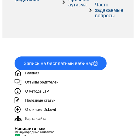
аутизма
Часто
задаваемые
вопросы
Запись на бесплатный вебинар
Главная
Отзывы родителей
О методе LTP
Полезные статьи
О клинике Dr.Levit
Карта сайта
Напишите нам
Международные контакты: