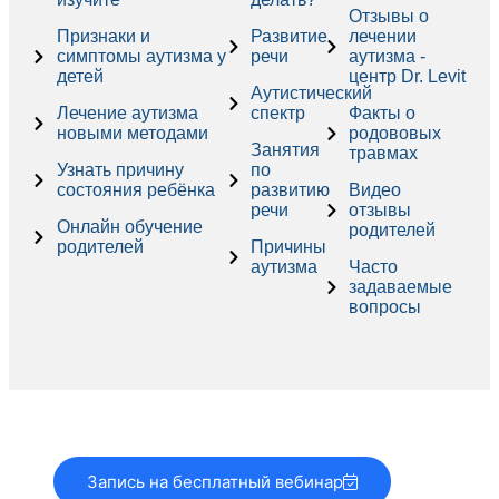
Отзывы о
Признаки и
Развитие
лечении
симптомы аутизма у
речи
аутизма -
детей
центр Dr. Levit
Аутистический
Лечение аутизма
спектр
Факты о
новыми методами
родововых
Занятия
травмах
Узнать причину
по
состояния ребёнка
развитию
Видео
речи
отзывы
Онлайн обучение
родителей
родителей
Причины
аутизма
Часто
задаваемые
вопросы
Запись на бесплатный вебинар