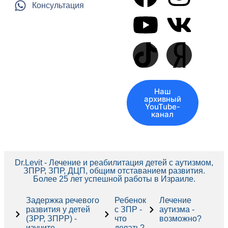
Консультация
Наш
архивный
YouTube-
канал
Dr.Levit - Лечение и реабилитация детей с аутизмом,
ЗПРР, ЗПР, ДЦП, общим отставанием развития.
Более 25 лет успешной работы в Израиле.
Задержка речевого
Ребенок
Лечение
развития у детей
с ЗПР -
аутизма -
(ЗРР, ЗПРР) -
что
возможно?
изучите
делать?