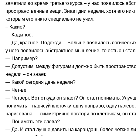
заметили во время третьего курса – у нас появилось аб
пространственные вещи. Знает дни недели, хотя его никт
которым его никто специально не учил.
– Какие?
— Кадыноё.
— Да, красное. Подожди… Больше появилось логических 
у него появилось абстрактное мышление, то есть он ста
— Например?
— Допустим, между фигурами должно быть пространство 
недели – он знает.
— Какой сегодня день недели?
— Чет-ве.
— Четверг. Вот откуда он знает? Он стал понимать. Улуч
понимать – нарисуй клеточку, одну направо, одну нале
нарисована — симметрично повтори по клеточкам, он ст
— Понимать эти слова?
— Да. И стал лучше давить на карандаш, более четкие л