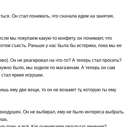
ься. Он стал понимать, что сначала идем на занятия,
сли мы покупаем какую-то конфету, он понимает, что
 потом съесть. Раньше у нас была бы истерика, пока мы ее
во). Он не реагировал на что-то? А теперь стал просить?
нужно было, мы ходили по магазинам. А теперь он сам
ь стал яркие игрушки.
ишь ему две вещи, то он не возьмет ту, которую ты ему
нодушен. Он не выбирал, ему не было интереса выбрать.
ешь.
одытожь и всё. Как оцениваете результат лечения?