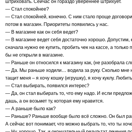
штриховать. Сейчас он гораздо увереннее штрихует.
— Стал спокойнее?
— Стал спокойней, конечно. С ним стало проще договорит
потом в магазин. Приоритеты появились у нас.
— В магазине как он себя ведет?
— В магазине ведет себя достаточно хорошо. Допустим, е
сначала нужно ее купить, пробить чек на кассе, а только
бы не открыли в магазине.
— Раньше он относился к магазину как, (не разобрала сло
— Да. Мы раньше ходили… водила за руку. Сколько мне 
тащит меня – я хочу кошку (игрушку), я хочу куклу. Любит
— Стал выбирать, появился интерес?
— Да, он стал выбирать то, что ему надо. И если предлож
дашь, а он возьмет ту, которая ему нравится.
— А раньше было как?
— Раньше? Раньше вообще было всё сложно. Он был рав
А сейчас вот понимает, что можно выбрать то, что ты хоч
— Ну, хорошо. Так, и окончательный результат лечения п