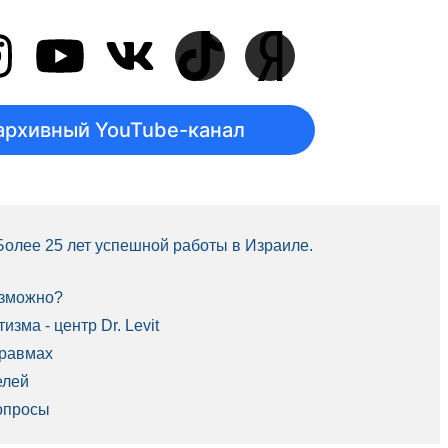
архивный YouTube-канал
 Более 25 лет успешной работы в Израиле.
озможно?
зма - центр Dr. Levit
травмах
елей
опросы