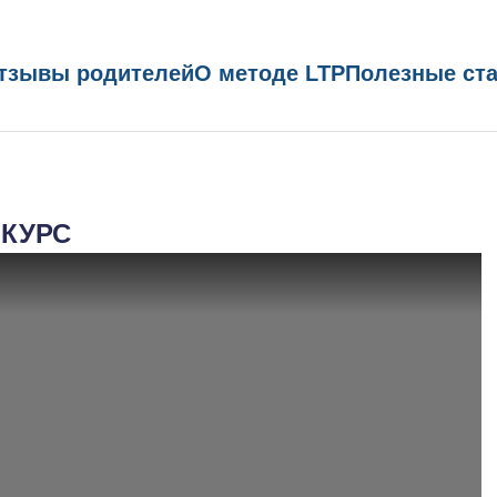
тзывы родителей
О методе LTP
Полезные ст
 КУРС