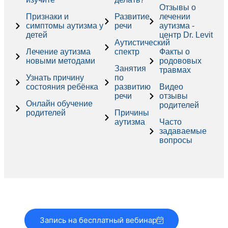
Отзывы о
Признаки и
Развитие
лечении
симптомы аутизма у
речи
аутизма -
детей
центр Dr. Levit
Аутистический
Лечение аутизма
спектр
Факты о
новыми методами
родововых
Занятия
травмах
Узнать причину
по
состояния ребёнка
развитию
Видео
речи
отзывы
Онлайн обучение
родителей
родителей
Причины
аутизма
Часто
задаваемые
вопросы
Запись на бесплатный вебинар