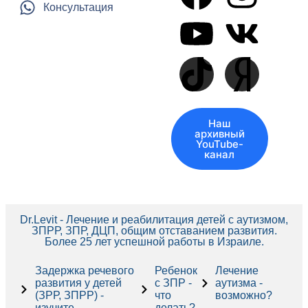
Консультация
Наш
архивный
YouTube-
канал
Dr.Levit - Лечение и реабилитация детей с аутизмом,
ЗПРР, ЗПР, ДЦП, общим отставанием развития.
Более 25 лет успешной работы в Израиле.
Задержка речевого
Ребенок
Лечение
развития у детей
с ЗПР -
аутизма -
(ЗРР, ЗПРР) -
что
возможно?
изучите
делать?