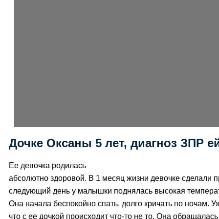
Дочке Оксаны 5 лет, диагноз ЗПР ей
Ее девочка родилась
абсолютно здоровой. В 1 месяц жизни девочке сделали пр
следующий день у малышки поднялась высокая температ
Она начала беспокойно спать, долго кричать по ночам. У
что с ее дочкой происходит что-то не то. Она обращалась 