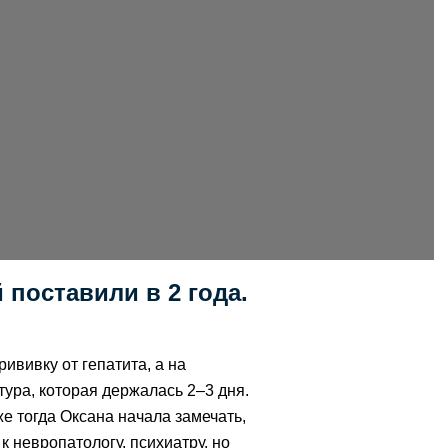
 поставили в 2 года.
ививку от гепатита, а на
ура, которая держалась 2–3 дня.
же тогда Оксана начала замечать,
к невропатологу, психиатру, но