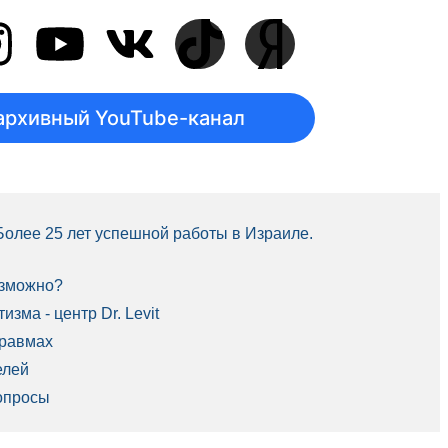
архивный YouTube-канал
 Более 25 лет успешной работы в Израиле.
озможно?
зма - центр Dr. Levit
травмах
елей
опросы