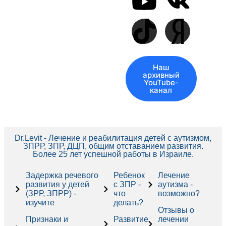
Наш
архивный
YouTube-
канал
Dr.Levit - Лечение и реабилитация детей с аутизмом,
ЗПРР, ЗПР, ДЦП, общим отставанием развития.
Более 25 лет успешной работы в Израиле.
Задержка речевого
Ребенок
Лечение
развития у детей
с ЗПР -
аутизма -
(ЗРР, ЗПРР) -
что
возможно?
изучите
делать?
Отзывы о
Признаки и
Развитие
лечении