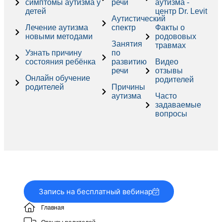
симптомы аутизма у
речи
аутизма -
детей
центр Dr. Levit
Аутистический
Лечение аутизма
спектр
Факты о
новыми методами
родововых
Занятия
травмах
Узнать причину
по
состояния ребёнка
развитию
Видео
речи
отзывы
Онлайн обучение
родителей
родителей
Причины
аутизма
Часто
задаваемые
вопросы
Запись на бесплатный вебинар
Главная