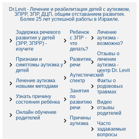
Dr.Levit - Лечение и реабилитация детей с аутизмом,
ЗПРР, ЗПР, ДЦП, общим отставанием развития.
Более 25 лет успешной работы в Израиле.
Задержка речевого
Ребенок
Лечение
развития у детей
с ЗПР -
аутизма -
(ЗРР, ЗПРР) -
что
возможно?
изучите
делать?
Отзывы о
Признаки и
Развитие
лечении
симптомы аутизма у
речи
аутизма -
детей
центр Dr. Levit
Аутистический
Лечение аутизма
спектр
Факты о
новыми методами
родововых
Занятия
травмах
Узнать причину
по
состояния ребёнка
развитию
Видео
речи
отзывы
Онлайн обучение
родителей
родителей
Причины
аутизма
Часто
задаваемые
вопросы