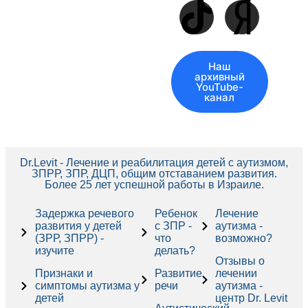
Наш
архивный
YouTube-
канал
Dr.Levit - Лечение и реабилитация детей с аутизмом,
ЗПРР, ЗПР, ДЦП, общим отставанием развития.
Более 25 лет успешной работы в Израиле.
Задержка речевого
Ребенок
Лечение
развития у детей
с ЗПР -
аутизма -
(ЗРР, ЗПРР) -
что
возможно?
изучите
делать?
Отзывы о
Признаки и
Развитие
лечении
симптомы аутизма у
речи
аутизма -
детей
центр Dr. Levit