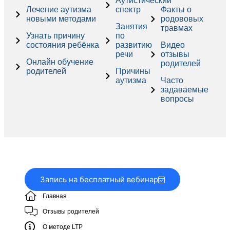
Аутистический
Лечение аутизма
спектр
Факты о
новыми методами
родововых
Занятия
травмах
Узнать причину
по
состояния ребёнка
развитию
Видео
речи
отзывы
Онлайн обучение
родителей
родителей
Причины
аутизма
Часто
задаваемые
вопросы
Запись на бесплатный вебинар
Главная
Отзывы родителей
О методе LTP