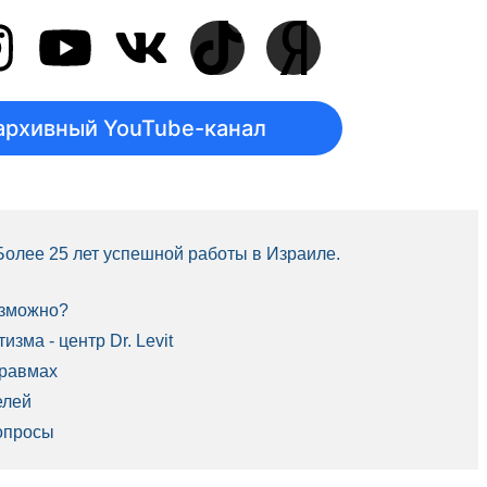
архивный YouTube-канал
 Более 25 лет успешной работы в Израиле.
озможно?
зма - центр Dr. Levit
травмах
елей
опросы