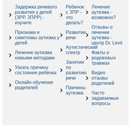
Задержка речевого
Ребенок
Лечение
развития у детей
с ЗПР -
аутизма -
(ЗРР, ЗПРР) -
что
возможно?
изучите
делать?
Отзывы о
Признаки и
Развитие
лечении
симптомы аутизма у
речи
аутизма -
детей
центр Dr. Levit
Аутистический
Лечение аутизма
спектр
Факты о
новыми методами
родововых
Занятия
травмах
Узнать причину
по
состояния ребёнка
развитию
Видео
речи
отзывы
Онлайн обучение
родителей
родителей
Причины
аутизма
Часто
задаваемые
вопросы