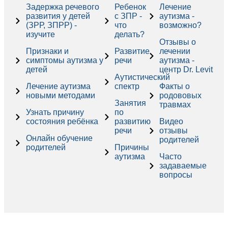
Задержка речевого
Ребенок
Лечение
развития у детей
с ЗПР -
аутизма -
(ЗРР, ЗПРР) -
что
возможно?
изучите
делать?
Отзывы о
Признаки и
Развитие
лечении
симптомы аутизма у
речи
аутизма -
детей
центр Dr. Levit
Аутистический
Лечение аутизма
спектр
Факты о
новыми методами
родововых
Занятия
травмах
Узнать причину
по
состояния ребёнка
развитию
Видео
речи
отзывы
Онлайн обучение
родителей
родителей
Причины
аутизма
Часто
задаваемые
вопросы