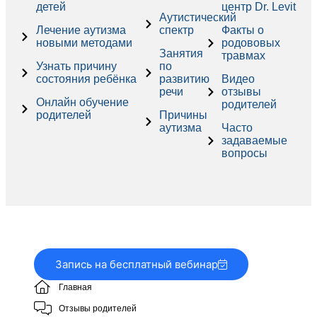
детей
центр Dr. Levit
Аутистический
Лечение аутизма
спектр
Факты о
новыми методами
родововых
Занятия
травмах
Узнать причину
по
состояния ребёнка
развитию
Видео
речи
отзывы
Онлайн обучение
родителей
родителей
Причины
аутизма
Часто
задаваемые
вопросы
Запись на бесплатный вебинар
Главная
Отзывы родителей