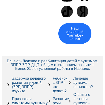
Наш
архивный
YouTube-
канал
Dr.Levit - Лечение и реабилитация детей с аутизмом,
ЗПРР, ЗПР, ДЦП, общим отставанием развития.
Более 25 лет успешной работы в Израиле.
Задержка речевого
Ребенок
Лечение
развития у детей
с ЗПР -
аутизма -
(ЗРР, ЗПРР) -
что
возможно?
изучите
делать?
Отзывы о
Признаки и
Развитие
лечении
симптомы аутизма у
речи
аутизма -