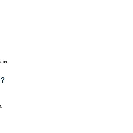
сти.
я?
.