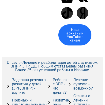
Наш
архивный
YouTube-
канал
Dr.Levit - Лечение и реабилитация детей с аутизмом,
ЗПРР, ЗПР, ДЦП, общим отставанием развития.
Более 25 лет успешной работы в Израиле.
Задержка речевого
Ребенок
Лечение
развития у детей
с ЗПР -
аутизма -
(ЗРР, ЗПРР) -
что
возможно?
изучите
делать?
Отзывы о
Признаки и
Развитие
лечении
симптомы аутизма у
речи
аутизма -