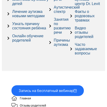
детей
центр Dr. Levit
Аутистический
Лечение аутизма
спектр
Факты о
новыми методами
родововых
Занятия
травмах
Узнать причину
по
состояния ребёнка
развитию
Видео
речи
отзывы
Онлайн обучение
родителей
родителей
Причины
аутизма
Часто
задаваемые
вопросы
Запись на бесплатный вебинар
Главная
Отзывы родителей