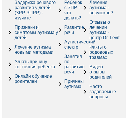
Задержка речевого
Ребенок
Лечение
развития у детей
с ЗПР -
аутизма -
(ЗРР, ЗПРР) -
что
возможно?
изучите
делать?
Отзывы о
Признаки и
Развитие
лечении
симптомы аутизма у
речи
аутизма -
детей
центр Dr. Levit
Аутистический
Лечение аутизма
спектр
Факты о
новыми методами
родововых
Занятия
травмах
Узнать причину
по
состояния ребёнка
развитию
Видео
речи
отзывы
Онлайн обучение
родителей
родителей
Причины
аутизма
Часто
задаваемые
вопросы